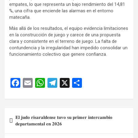
empates, lo que representa un bajo rendimiento del 14,81
%, una cifra que enciende las alarmas en el entorno
matecaña.
Más allá de los resultados, el equipo evidencia limitaciones
en la construcción de juego y carece de una propuesta
clara y consistente en el terreno de juego. La falta de
contundencia y la irregularidad han impedido consolidar un
funcionamiento colectivo que genere confianza.
F
E
W
T
X
C
a
m
h
el
o
ce
ail
at
e
m
b
s
gr
p
Navegación
𝐄𝐥 𝐣𝐮𝐝𝐨 𝐫𝐢𝐬𝐚𝐫𝐚𝐥𝐝𝐞𝐧𝐬𝐞 𝐭𝐮𝐯𝐨 𝐬𝐮 𝐩𝐫𝐢𝐦𝐞𝐫 𝐢𝐧𝐭𝐞𝐫𝐜𝐚𝐦𝐛𝐢𝐨
o
A
a
ar
de
𝐝𝐞𝐩𝐚𝐫𝐭𝐚𝐦𝐞𝐧𝐭𝐚𝐥 𝐞𝐧 𝟐𝟎𝟐𝟔
o
p
m
tir
entradas