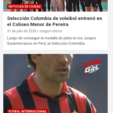
NOTICIAS DE CIUDAD
Selección Colombia de voleibol entrenó en
el Coliseo Menor de Pereira
31 de julio de 2026
cesgon stereo
Luego de conseguir la medalla de plata en los Juegos
Suramericanos en Perú, la Selección Colombia…
FUTBOL INTERNACIONAL