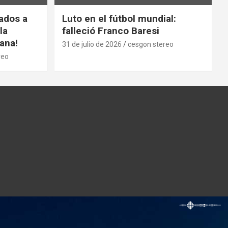
cados a
Luto en el fútbol mundial:
la
falleció Franco Baresi
ana!
31 de julio de 2026
cesgon stereo
reo