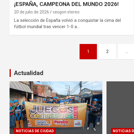
¡ESPAÑA, CAMPEONA DEL MUNDO 2026!
20 de julio de 2026
cesgon stereo
La selección de España volvió a conquistar la cima del
fútbol mundial tras vencer 1-0 a…
Paginación
1
2
…
de
entradas
Actualidad
NOTICIAS DE CIUDAD
NOTICIAS D