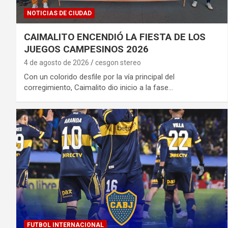
NOTICIAS DE CIUDAD
CAIMALITO ENCENDIÓ LA FIESTA DE LOS
JUEGOS CAMPESINOS 2026
4 de agosto de 2026
cesgon stereo
Con un colorido desfile por la vía principal del
corregimiento, Caimalito dio inicio a la fase…
FUTBOL INTERNACIONAL