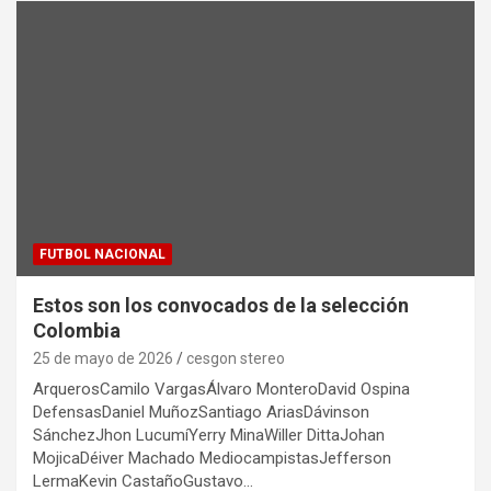
FUTBOL NACIONAL
Estos son los convocados de la selección
Colombia
25 de mayo de 2026
cesgon stereo
ArquerosCamilo VargasÁlvaro MonteroDavid Ospina
DefensasDaniel MuñozSantiago AriasDávinson
SánchezJhon LucumíYerry MinaWiller DittaJohan
MojicaDéiver Machado MediocampistasJefferson
LermaKevin CastañoGustavo…