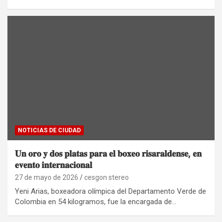
NOTICIAS DE CIUDAD
𝐔𝐧 𝐨𝐫𝐨 𝐲 𝐝𝐨𝐬 𝐩𝐥𝐚𝐭𝐚𝐬 𝐩𝐚𝐫𝐚 𝐞𝐥 𝐛𝐨𝐱𝐞𝐨 𝐫𝐢𝐬𝐚𝐫𝐚𝐥𝐝𝐞𝐧𝐬𝐞, 𝐞𝐧
𝐞𝐯𝐞𝐧𝐭𝐨 𝐢𝐧𝐭𝐞𝐫𝐧𝐚𝐜𝐢𝐨𝐧𝐚𝐥
27 de mayo de 2026
cesgon stereo
Yeni Arias, boxeadora olímpica del Departamento Verde de
Colombia en 54 kilogramos, fue la encargada de…