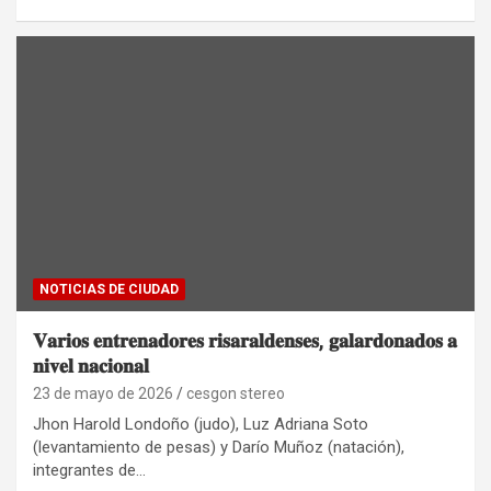
NOTICIAS DE CIUDAD
𝐕𝐚𝐫𝐢𝐨𝐬 𝐞𝐧𝐭𝐫𝐞𝐧𝐚𝐝𝐨𝐫𝐞𝐬 𝐫𝐢𝐬𝐚𝐫𝐚𝐥𝐝𝐞𝐧𝐬𝐞𝐬, 𝐠𝐚𝐥𝐚𝐫𝐝𝐨𝐧𝐚𝐝𝐨𝐬 𝐚
𝐧𝐢𝐯𝐞𝐥 𝐧𝐚𝐜𝐢𝐨𝐧𝐚𝐥
23 de mayo de 2026
cesgon stereo
Jhon Harold Londoño (judo), Luz Adriana Soto
(levantamiento de pesas) y Darío Muñoz (natación),
integrantes de…